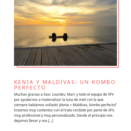
KENIA Y MALDIVAS: UN KOMBO
V
PERFECTO
A
e
Muchas gracias a Xavi, Lourdes, Marc y todo el equipo de XFV
Qu
por ayudarnos a materializar la luna de miel con la que
im
siempre habíamos soñado! ¡Kenia + Maldivas, kombo perfecto!”
lo
es
Estamos muy contentos con el trato recibido por parte de XFV,
mu
muy profesional y muy personalizado. Desde el principio nos
im
dejamos llevar y nos […]
re