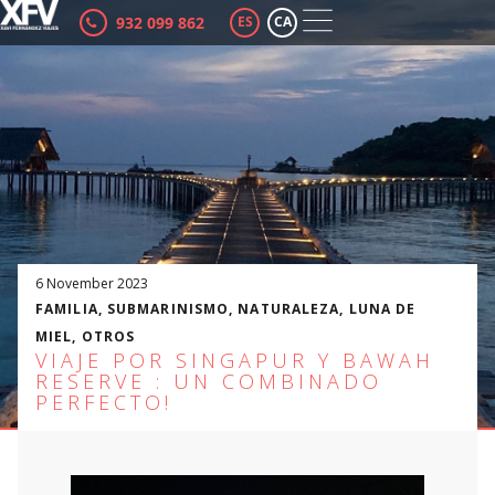
932 099 862
ES
CA
6 November 2023
FAMILIA
,
SUBMARINISMO
,
NATURALEZA
,
LUNA DE
MIEL
,
OTROS
VIAJE POR SINGAPUR Y BAWAH
RESERVE : UN COMBINADO
PERFECTO!