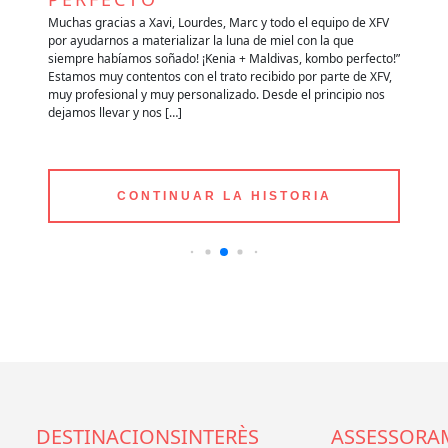
e
Muchas gracias a Xavi, Lourdes, Marc y todo el equipo de XFV
Qu
por ayudarnos a materializar la luna de miel con la que
im
siempre habíamos soñado! ¡Kenia + Maldivas, kombo perfecto!”
lo
es
Estamos muy contentos con el trato recibido por parte de XFV,
mu
muy profesional y muy personalizado. Desde el principio nos
im
dejamos llevar y nos […]
re
CONTINUAR LA HISTORIA
DESTINACIONS
INTERÈS
ASSESSORA