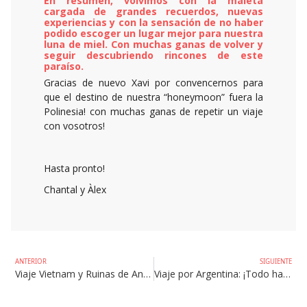
En resumen, volvimos con la maleta
cargada de grandes recuerdos, nuevas
experiencias y con la sensación de no haber
podido escoger un lugar mejor para nuestra
luna de miel. Con muchas ganas de volver y
seguir descubriendo rincones de este
paraíso.
Gracias de nuevo Xavi por convencernos para
que el destino de nuestra “honeymoon” fuera la
Polinesia! con muchas ganas de repetir un viaje
con vosotros!
Hasta pronto!
Chantal y Àlex
ANTERIOR
SIGUIENTE
Viaje Vietnam y Ruinas de Angkor en familia: maravilloso
Viaje por Argentina: ¡Todo ha salido a la perfección!