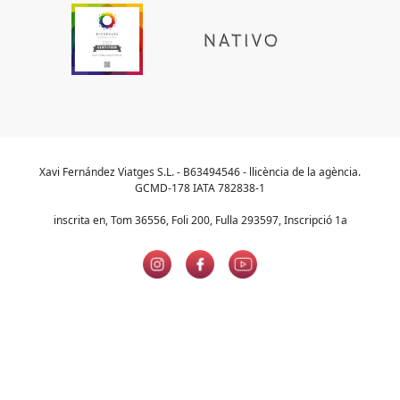
Xavi Fernández Viatges S.L. - B63494546 - llicència de la agència.
GCMD-178 IATA 782838-1
inscrita en, Tom 36556, Foli 200, Fulla 293597, Inscripció 1a