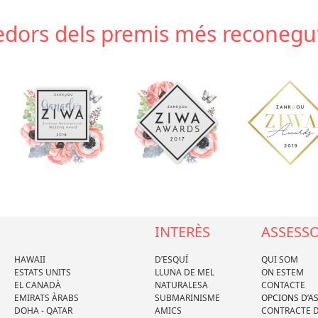
dors dels premis més reconeguts
INTERÈS
ASSESS
HAWAII
D’ESQUÍ
QUI SOM
ESTATS UNITS
LLUNA DE MEL
ON ESTEM
EL CANADÀ
NATURALESA
CONTACTE
EMIRATS ÀRABS
SUBMARINISME
OPCIONS D’
DOHA - QATAR
AMICS
CONTRACTE D