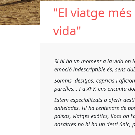
"El viatge més 
vida"
Si hi ha un moment a la vida on l
emoció indescriptible és, sens dub
Somnis, desitjos, capricis i aficio
parelles… I a XFV, ens encanta dona
Estem especialitzats a oferir des
anhelades. Hi ha centenars de pos
països, viatges exòtics, llocs on l
nosaltres no hi ha un destí únic, p