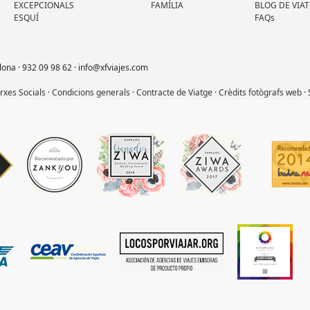
EXCEPCIONALS
FAMÍLIA
BLOG DE VIA
ESQUÍ
FAQs
lona · 932 09 98 62 · info@xfviajes.com
arxes Socials
·
Condicions generals
·
Contracte de Viatge
·
Crèdits fotògrafs web
·