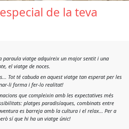
especial de la teva
a paraula viatge adquireix un major sentit i una
te, el viatge de noces.
ns... Tot té cabuda en aquest viatge tan esperat per les
r-li forma i fer-lo realitat!
tinacions que compleixin amb les expectatives més
sibilitats: platges paradisíaques, combinats entre
'aventura es barreja amb la cultura i el relax… Per a
erò sí que hi ha un viatge únic!