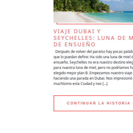
 DE 30 DIAS
VIAJE DUBAI Y
L VIAJE DE
SEYCHELLES: LUNA DE M
DAS
DE ENSUEÑO
r contentos con el trabajo
Después de volver del paraíso hay pocas palab
 particular Christian
que lo puedan definir. Ha sido una luna de miel 
qué sitios nos iban a
ensueño. Seychelles no era nuestro destino ele
iel de 30 días a Japón
para nuestra luna de miel, pero no podríamos h
mos ver lo más conocido
elegido mejor plan B. Empezamos nuestro viaje
ñas joyas/pequeños y
haciendo una parada en Dubai. Nos impresionó
muchísimo esta Ciudad y nos […]
A HISTORIA
CONTINUAR LA HISTORIA