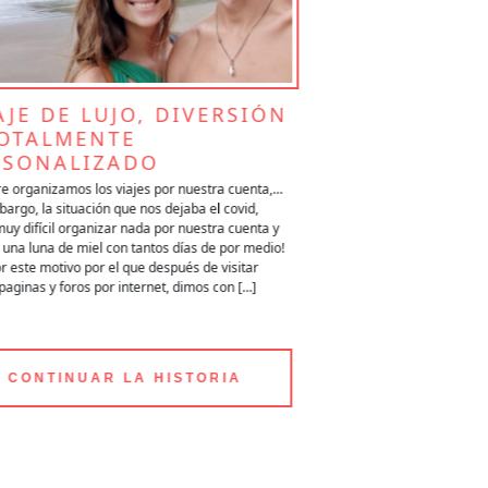
RAVILLOSA LUNA DE
EL POR POLINESIA
AJE DE LUJO, DIVERSIÓN
LUNA DE MIE
TOTALMENTE
OESTE DE EE
RSONALIZADO
POLINESIA: 
e organizamos los viajes por nuestra cuenta,…
Buenos días Christian, Ya
argo, la situación que nos dejaba el covid,
nuestro viaje de luna de 
muy difícil organizar nada por nuestra cuenta y
queremos agradeceros tod
una luna de miel con tantos días de por medio!
mismo . Ha sido todo genial
r este motivo por el que después de visitar
han sido alucinantes. Ha s
paginas y foros por internet, dimos con […]
conoceros. Te envío varias
escojáis. Ha sido todo un 
CONTINUAR LA HISTORIA
CONTINUAR