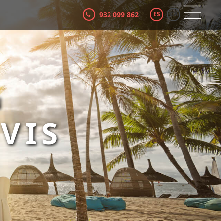
932 099 862
ES
CA
N
VIS