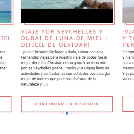
MA
MI
VIAJE POR SEYCHELLES Y
:VI
IEL
DUBÁI DE LUNA DE MIEL :
Y 
DIFÍCIL DE OLVIDAR!
PE
ras
¡Hola Christian! Sin lugar a duda, contar con Xavi
Siempr
de
Fernández Viajes para nuestro viaje de bodas fue la
Sin emb
gido
mejor decisión. Christian nos organizó un recorrido
hacia 
aber
por las Seychelles (Mahe, Praslin y La Digue) lleno de
menos 
actividades y con todas las comodidades posibles. ¡Lo
Y es po
mejor de todo es que pudimos disfrutar de la
varias 
naturaleza y […]
CONTINUAR LA HISTORIA