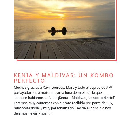
KENIA Y MALDIVAS: UN KOMBO
V
PERFECTO
A
e
Muchas gracias a Xavi, Lourdes, Marc y todo el equipo de XFV
Qu
por ayudarnos a materializar la luna de miel con la que
im
siempre habíamos soñado! ¡Kenia + Maldivas, kombo perfecto!”
lo
es
Estamos muy contentos con el trato recibido por parte de XFV,
mu
muy profesional y muy personalizado. Desde el principio nos
im
dejamos llevar y nos […]
re