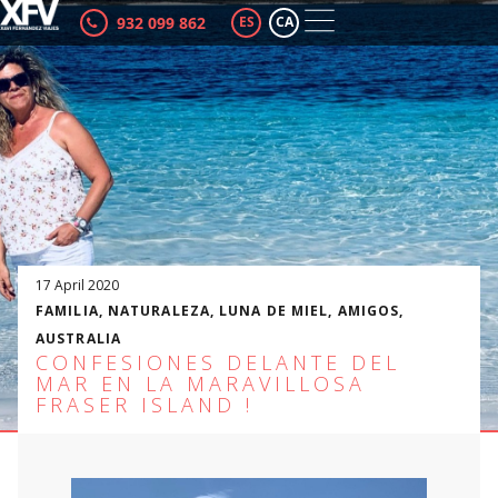
932 099 862
ES
CA
17 April 2020
FAMILIA
,
NATURALEZA
,
LUNA DE MIEL
,
AMIGOS
,
AUSTRALIA
CONFESIONES DELANTE DEL
MAR EN LA MARAVILLOSA
FRASER ISLAND !