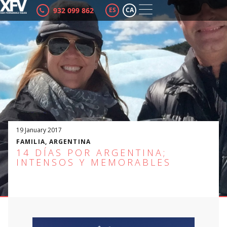
932 099 862
ES
CA
19 January 2017
FAMILIA
,
ARGENTINA
14 DÍAS POR ARGENTINA;
INTENSOS Y MEMORABLES