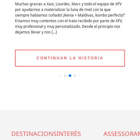
e
Muchas gracias a Xavi, Lourdes, Marc y todo el equipo de XFV
Qu
por ayudarnos a materializar la luna de miel con la que
im
siempre habíamos soñado! ¡Kenia + Maldivas, kombo perfecto!”
lo
es
Estamos muy contentos con el trato recibido por parte de XFV,
mu
muy profesional y muy personalizado. Desde el principio nos
im
dejamos llevar y nos […]
re
CONTINUAR LA HISTORIA
DESTINACIONS
INTERÈS
ASSESSORA