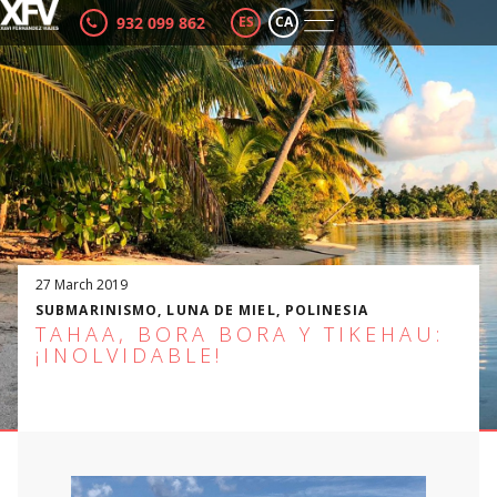
932 099 862
ES
CA
27 March 2019
SUBMARINISMO
,
LUNA DE MIEL
,
POLINESIA
TAHAA, BORA BORA Y TIKEHAU:
¡INOLVIDABLE!