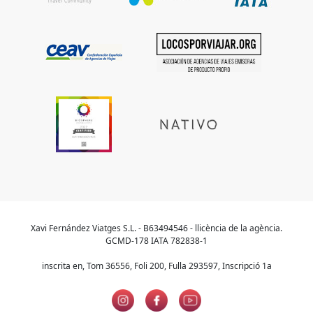
Xavi Fernández Viatges S.L. - B63494546 - llicència de la agència.
GCMD-178 IATA 782838-1
inscrita en, Tom 36556, Foli 200, Fulla 293597, Inscripció 1a