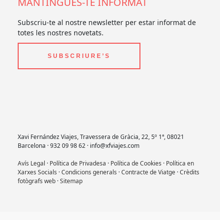
MANTINGUES-TE INFORMAT
Subscriu-te al nostre newsletter per estar informat de
totes les nostres novetats.
SUBSCRIURE’S
Xavi Fernández Viajes, Travessera de Gràcia, 22, 5º 1ª, 08021
Barcelona · 932 09 98 62 · info@xfviajes.com
Avís Legal
·
Política de Privadesa
·
Política de Cookies
·
Política en
Xarxes Socials
·
Condicions generals
·
Contracte de Viatge
·
Crèdits
fotògrafs web
·
Sitemap