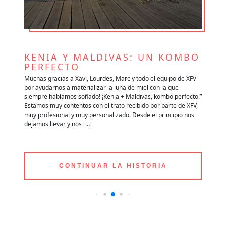
KENIA Y MALDIVAS: UN KOMBO
V
PERFECTO
A
e
Muchas gracias a Xavi, Lourdes, Marc y todo el equipo de XFV
Qu
por ayudarnos a materializar la luna de miel con la que
im
siempre habíamos soñado! ¡Kenia + Maldivas, kombo perfecto!”
lo
es
Estamos muy contentos con el trato recibido por parte de XFV,
mu
muy profesional y muy personalizado. Desde el principio nos
im
dejamos llevar y nos […]
re
CONTINUAR LA HISTORIA