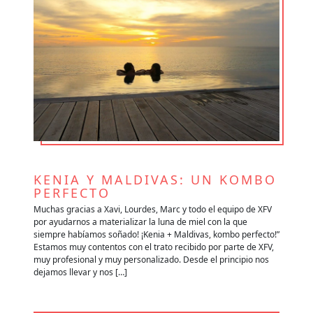
KENIA Y MALDIVAS: UN KOMBO
V
PERFECTO
A
e
Muchas gracias a Xavi, Lourdes, Marc y todo el equipo de XFV
Qu
por ayudarnos a materializar la luna de miel con la que
im
siempre habíamos soñado! ¡Kenia + Maldivas, kombo perfecto!”
lo
es
Estamos muy contentos con el trato recibido por parte de XFV,
mu
muy profesional y muy personalizado. Desde el principio nos
im
dejamos llevar y nos […]
re