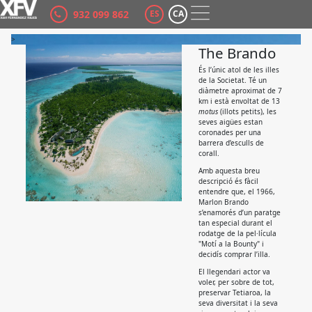
932 099 862
ES
CA
>
The Brando
És l’únic atol de les illes
de la Societat. Té un
diàmetre aproximat de 7
km i està envoltat de 13
motus
(illots petits), les
seves aigües estan
coronades per una
barrera d’esculls de
corall.
Amb aquesta breu
descripció és fàcil
entendre que, el 1966,
Marlon Brando
s’enamorés d’un paratge
tan especial durant el
rodatge de la pel·lícula
"Motí a la Bounty" i
decidís comprar l’illa.
El llegendari actor va
voler, per sobre de tot,
preservar Tetiaroa, la
seva diversitat i la seva