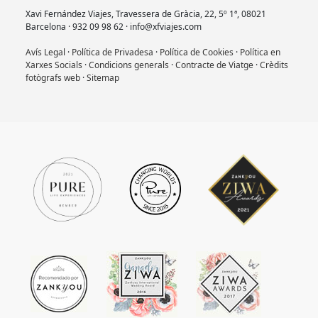
Xavi Fernández Viajes, Travessera de Gràcia, 22, 5º 1ª, 08021
Barcelona · 932 09 98 62 · info@xfviajes.com
Avís Legal
·
Política de Privadesa
·
Política de Cookies
·
Política en
Xarxes Socials
·
Condicions generals
·
Contracte de Viatge
·
Crèdits
fotògrafs web
·
Sitemap