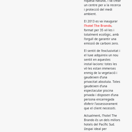
riquesa natural, i va crear
un centre per a la recerca
i protecció del medi
ambient.
El 2013 es va inaugurar
l’hotel The Brando
,
format per 35 vil·les i
totalment ecològic, amb
l’orgull de garantir una
emissió de carboni zero.
El sentit de l’exclusivitat i
el luxe adquireix un nou
sentit en aquestes
instal·lacions: totes les
vil·les estan immerses
enmig de la vegetació i
gaudeixen d’una
privacitat absoluta. Totes
gaudeixen d’una
espectacular piscina
privada i disposen d’una
persona encarregada
d’oferir l’assessorament
que el client necessiti.
Actualment, l’hotel The
Brando és un dels millors
hotels del Pacífic Sud.
L’espai ideal per