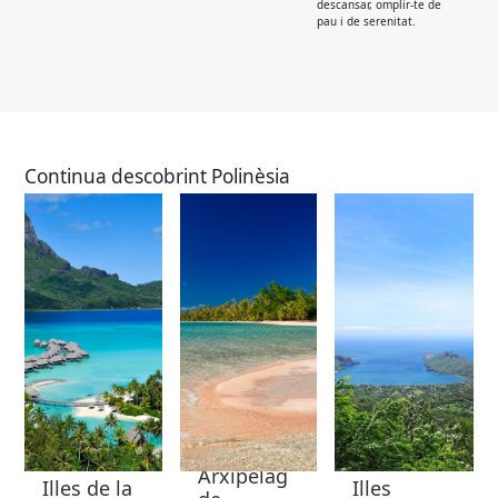
descansar, omplir-te de
pau i de serenitat.
Continua descobrint Polinèsia
Arxipèlag
Illes de la
Illes