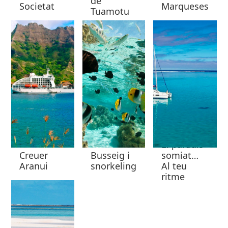
de
Societat
Marqueses
Tuamotu
El paradís
Creuer
Busseig i
somiat…
Aranui
snorkeling
Al teu
ritme